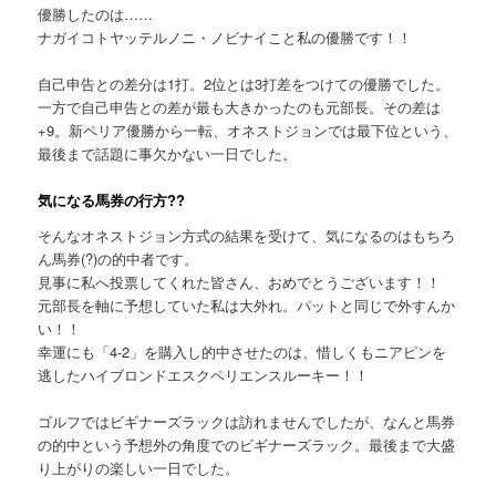
優勝したのは……
ナガイコトヤッテルノニ・ノビナイこと私の優勝です！！
自己申告との差分は1打。2位とは3打差をつけての優勝でした。
一方で自己申告との差が最も大きかったのも元部長。その差は
+9。新ペリア優勝から一転、オネストジョンでは最下位という、
最後まで話題に事欠かない一日でした。
気になる馬券の行方??
そんなオネストジョン方式の結果を受けて、気になるのはもちろ
ん馬券(?)の的中者です。
見事に私へ投票してくれた皆さん、おめでとうございます！！
元部長を軸に予想していた私は大外れ。パットと同じで外すんか
い！！
幸運にも「4-2」を購入し的中させたのは、惜しくもニアピンを
逃したハイブロンドエスクペリエンスルーキー！！
ゴルフではビギナーズラックは訪れませんでしたが、なんと馬券
の的中という予想外の角度でのビギナーズラック。最後まで大盛
り上がりの楽しい一日でした。