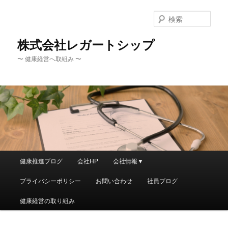
メ
サ
イ
ブ
検
ン
コ
索
コ
ン
株式会社レガートシップ
ン
テ
〜 健康経営へ取組み 〜
テ
ン
ン
ツ
ツ
へ
へ
移
移
動
動
メ
健康推進ブログ
会社HP
会社情報▼
イ
ン
プライバシーポリシー
お問い合わせ
社員ブログ
メ
ニ
健康経営の取り組み
ュ
ー