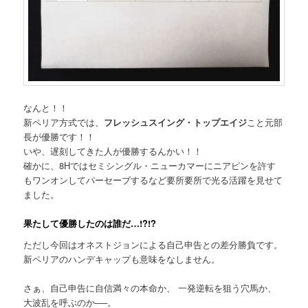
なんと！！
新ペリア方式では、
フレッシュスイング・トップエイジ
こと元部
長が優勝です！！
いや、遅刻してきた人が優勝するんかい！！
確かに、8Hではセミシングル・ニューカマーにニアピンを許す
もワンオンしてパーセーブするなど要所要所で光る活躍を見せて
ました。
果たして優勝したのは誰だ…!?!?
ただし今回はオネストジョンによる自己申告との差分勝負です。
新ペリアのハンデキャップも意味をなしません。
さぁ、自己申告に自信満々の本命か、 一発逆転を狙う穴馬か、
大波乱を呼ぶのか──。