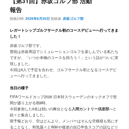
【第31回】赤坂ゴルフ部 活動
報告
投稿日時:
2026年6月30日
投稿者:
赤坂ゴルフ部
レガートシップゴルフサークル初のコースデビューへ行ってきま
した！
赤坂ゴルフ部です。
普段は赤坂周辺でシミュレーションゴルフを楽しんでいる私たち
ですが、「いつか本物のコースを回ろう！」という話がついに実
現しました。
今回は6人で予定を合わせ、ゴルフサークル初となるコースデビ
ューへ行ってきました。
当日の様子
FIFAワールドカップ2026 日本対スウェーデンのキックオフで世
間が盛り上がる朝8時。
今回参加した6名は戦いの舞台となる
入間カントリー倶楽部
へと
続々と集合しました。
雨予報どおり、空はどんより。メンバーはそんな空模様も気にす
ることなく、和気藹々とW杯や後述の自己申告スコアの話などリ