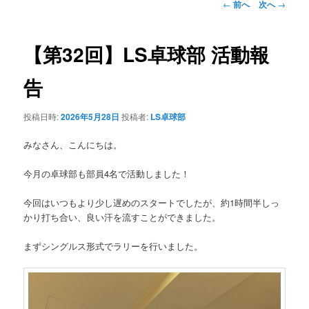
投
←
前へ
次へ
→
稿
ナ
ビ
【第32回】LS卓球部 活動報
ゲ
ー
告
シ
ョ
投稿日時:
2026年5月28日
投稿者:
LS卓球部
ン
みなさん、こんにちは。
今月の卓球部も部員4名で活動しました！
今回はいつもより少し遅めのスタートでしたが、約1時間半しっ
かり打ち合い、良い汗を流すことができました。
まずシングルス形式でラリーを行いました。