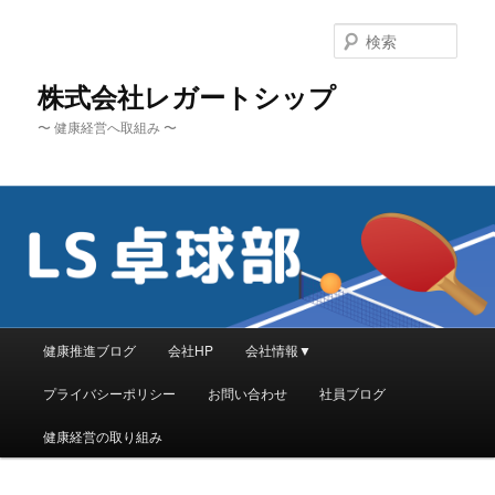
メ
イ
検
ン
索
コ
株式会社レガートシップ
ン
〜 健康経営へ取組み 〜
テ
ン
ツ
へ
移
動
メ
健康推進ブログ
会社HP
会社情報▼
イ
ン
プライバシーポリシー
お問い合わせ
社員ブログ
メ
ニ
健康経営の取り組み
ュ
ー