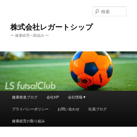
メ
イ
検
ン
索
コ
株式会社レガートシップ
ン
〜 健康経営へ取組み 〜
テ
ン
ツ
へ
移
動
メ
健康推進ブログ
会社HP
会社情報▼
イ
ン
プライバシーポリシー
お問い合わせ
社員ブログ
メ
ニ
健康経営の取り組み
ュ
ー