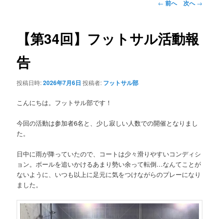
投
←
前へ
次へ
→
稿
ナ
ビ
【第34回】フットサル活動報
ゲ
ー
告
シ
ョ
投稿日時:
2026年7月6日
投稿者:
フットサル部
ン
こんにちは。フットサル部です！
今回の活動は参加者6名と、少し寂しい人数での開催となりまし
た。
日中に雨が降っていたので、コートは少々滑りやすいコンディシ
ョン。ボールを追いかけるあまり勢い余って転倒…なんてことが
ないように、いつも以上に足元に気をつけながらのプレーになり
ました。