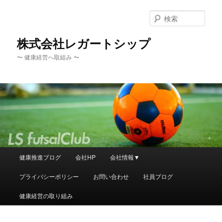
メ
イ
検
ン
索
コ
株式会社レガートシップ
ン
〜 健康経営へ取組み 〜
テ
ン
ツ
へ
移
動
メ
健康推進ブログ
会社HP
会社情報▼
イ
ン
プライバシーポリシー
お問い合わせ
社員ブログ
メ
ニ
健康経営の取り組み
ュ
ー