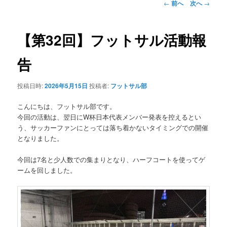
投
←
前へ
次へ
→
稿
ナ
ビ
【第32回】フットサル活動報
ゲ
ー
告
シ
ョ
投稿日時:
2026年5月15日
投稿者:
フットサル部
ン
こんにちは、フットサル部です。
今回の活動は、翌日にW杯日本代表メンバー発表を控えるとい
う、サッカーファンにとっては落ち着かないタイミングでの開催
となりました。
今回は7名と少人数での集まりとなり、ハーフコートを使ってゲ
ームを回しました。