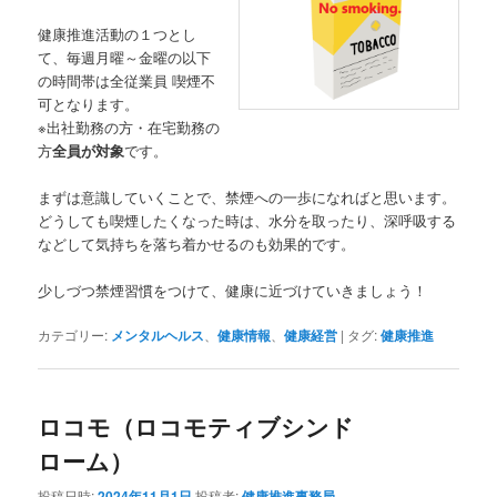
健康推進活動の１つとし
て、毎週月曜～金曜の以下
の時間帯は全従業員 喫煙不
可となります。
※出社勤務の方・在宅勤務の
方
全員が対象
です。
まずは意識していくことで、禁煙への一歩になればと思います。
どうしても喫煙したくなった時は、水分を取ったり、深呼吸する
などして気持ちを落ち着かせるのも効果的です。
少しづつ禁煙習慣をつけて、健康に近づけていきましょう！
カテゴリー:
メンタルヘルス
、
健康情報
、
健康経営
|
タグ:
健康推進
ロコモ（ロコモティブシンド
ローム）
投稿日時:
2024年11月1日
投稿者:
健康推進事務局