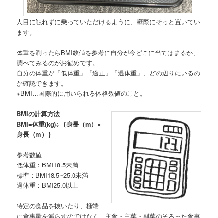
人目に触れずに乗っていただけるように、壁際にそっと置いてい
ます。
体重を測ったらBMI数値を参考に自分が今どこに当てはまるか、
調べてみるのがお勧めです。
自分の体重が「低体重」「適正」「過体重」、どの辺りにいるの
か確認できます。
※BMI…国際的に用いられる体格数値のこと。
BMIの計算方法
BMI=体重(kg)÷｛身長（m）×
身長（m）｝
参考数値
低体重：BMI18.5未満
標準：BMI18.5~25.0未満
過体重：BMI25.0以上
特定の食品を抜いたり、極端
に食事量を減らすのではなく、主食・主菜・副菜のそろった食事