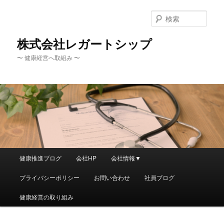
メ
サ
イ
ブ
検
ン
コ
索
コ
ン
株式会社レガートシップ
ン
テ
〜 健康経営へ取組み 〜
テ
ン
ン
ツ
ツ
へ
へ
移
移
動
動
メ
健康推進ブログ
会社HP
会社情報▼
イ
ン
プライバシーポリシー
お問い合わせ
社員ブログ
メ
ニ
健康経営の取り組み
ュ
ー