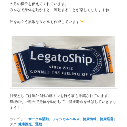
の月の様子を伝えてくれています。
みんなで身体を動かすと、運動することが楽しくなりますね！
汗をぬぐう素敵なタオルも作成しています
目安としては週2~3日の筋トレを行う事も推奨されています。
無理のない範囲で身体を動かして、健康寿命を延ばしていきまし
ょう！
カテゴリー:
サークル活動
、
フィジカルヘルス
、
健康情報
、
健康経営
|
タグ:
健康推進
、
運動