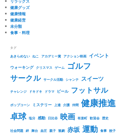
リラックス
健康グッズ
健康情報
健康経営
未分類
食事・料理
タグ
イベント
あきらめない
ねこ
アカデミー賞
アクション映画
ゴルフ
ウォーキング
クリスマス
ゲーム
サークル
スイーツ
サークル活動
シャンテ
フットサル
ビール
チャレンジ
ドキドキ
ドラマ
健康推進
ミステリー
ポップコーン
上達
介護
仲間
卓球
映画
感動
塩分
日比谷
有楽町
歓迎会
歴史
運動
赤坂
社会問題
絆
舞台
血圧
親子
観劇
食事
餃子