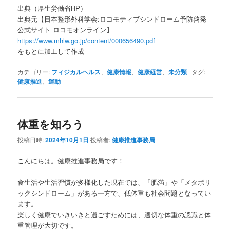
出典（厚生労働省HP）
出典元【日本整形外科学会:ロコモティブシンドローム予防啓発
公式サイト ロコモオンライン】
https://www.mhlw.go.jp/content/000656490.pdf
をもとに加工して作成
カテゴリー:
フィジカルヘルス
、
健康情報
、
健康経営
、
未分類
|
タグ:
健康推進
、
運動
体重を知ろう
投稿日時:
2024年10月1日
投稿者:
健康推進事務局
こんにちは。健康推進事務局です！
食生活や生活習慣が多様化した現在では、「肥満」や「メタボリ
ックシンドローム」がある一方で、低体重も社会問題となってい
ます。
楽しく健康でいきいきと過ごすためには、適切な体重の認識と体
重管理が大切です。