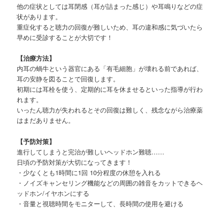
他の症状としては耳閉感（耳が詰まった感じ）や耳鳴りなどの症
状があります。
重症化すると聴力の回復が難しいため、耳の違和感に気づいたら
早めに受診することが大切です！
【治療方法】
内耳の蝸牛という器官にある「有毛細胞」が壊れる前であれば、
耳の安静を図ることで回復します。
初期には耳栓を使う、定期的に耳を休ませるといった指導が行わ
れます。
いったん聴力が失われるとその回復は難しく、残念ながら治療薬
はまだありません。
【予防対策】
進行してしまうと完治が難しいヘッドホン難聴……
日頃の予防対策が大切になってきます！
・少なくとも1時間に1回 10分程度の休憩を入れる
・ノイズキャンセリング機能などの周囲の雑音をカットできるヘ
ッドホン/イヤホンにする
・音量と視聴時間をモニターして、長時間の使用を避ける