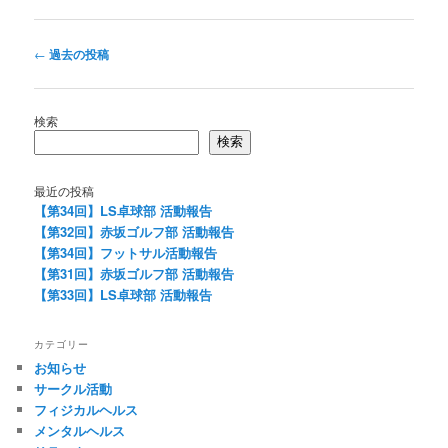
投
←
過去の投稿
稿
ナ
ビ
検索
ゲ
検索
ー
シ
最近の投稿
ョ
【第34回】LS卓球部 活動報告
ン
【第32回】赤坂ゴルフ部 活動報告
【第34回】フットサル活動報告
【第31回】赤坂ゴルフ部 活動報告
【第33回】LS卓球部 活動報告
カテゴリー
お知らせ
サークル活動
フィジカルヘルス
メンタルヘルス