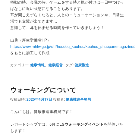
移動の時、会議の時、ゲームをする時と気が付けば一日中つけっ
ぱなしに近い状態になることもあります。
耳が聞こえずらくなると、人とのコミュニケーションや、日常生
活でも支障が出てきます…
意識して、耳を休ませる時間を作っていきましょう！
出典（厚生労働省HP）
https://www.mhlw.go.jp/stf/houdou_kouhou/kouhou_shuppan/magazine
をもとに加工して作成
カテゴリー:
健康情報
、
健康経営
|
タグ:
健康推進
ウォーキングについて
投稿日時:
2025年4月17日
投稿者:
健康推進事務局
こんにちは。健康推進事務局です！
レガートシップでは、5月に
LSウォーキングイベント
を開催いた
します！