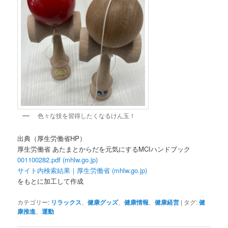
色々な技を習得したくなるけん玉！
出典（厚生労働省HP）
厚生労働省 あたまとからだを元気にするMCIハンドブック
001100282.pdf (mhlw.go.jp)
サイト内検索結果｜厚生労働省 (mhlw.go.jp)
をもとに加工して作成
カテゴリー:
リラックス
、
健康グッズ
、
健康情報
、
健康経営
|
タグ:
健
康推進
、
運動