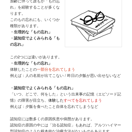
加齢に伴って誰もが「もの忘
れ」を経験することが多くな
ります。
このもの忘れにも、いくつか
種類があります。
・生理的な「もの忘れ」
・認知症でよくみられる「も
の忘れ」
この2つには違いがあります。
・生理的な「もの忘れ」
体験したことの
一部分を忘れてしまう
例えば：人の名前が出てこない / 昨日の夕飯が思い出せないなど
・認知症でよくみられる「もの忘れ」
「いつ、どこで、何をした」という出来事の記憶（エピソード記
憶）の障害が目立ち、
体験した
すべてを忘れてしまう
例えば：夕飯を食べたこと自体を忘れてしまうなど
認知症には数多くの原因疾患や病態があります。
認知症の原因の中には「治る認知症」もあれば、アルツハイマー
型認知症のような根本的な治療方法がないものもあります。