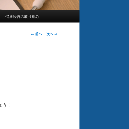
健康経営の取り組み
投
←
前へ
次へ
→
稿
ナ
ビ
ゲ
ー
シ
ョ
ン
ょう！