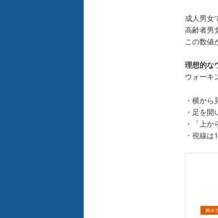
成人男女で
高齢者男女
この数値
理想的な
ウォーキ
・横から
・足を開
・「上か
・視線は