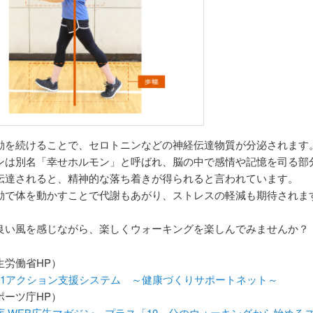
動を続けることで、セロトニンなどの神経伝達物質が分泌されます
ンは別名「幸せホルモン」と呼ばれ、脳の中で感情や記憶を司る部
伝達されると、精神的な落ち着きが得られると言われています。
動で体を動かすことで代謝もあがり、ストレスの軽減も期待されま
良い風を感じながら、楽しくウォーキングを楽しんでみませんか？
生労働省HP）
21アクション支援システム ～健康づくりサポートネット～
ポーツ庁HP）
庁 WEB広告マガジン プラス「10」分のウォーキングから始める