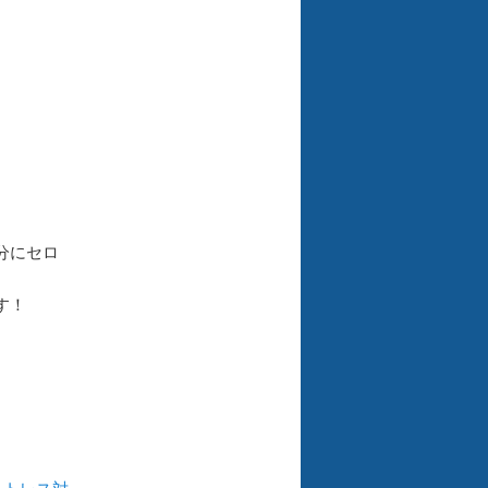
。
分にセロ
す！
ストレス対