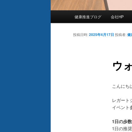
メ
健康推進ブログ
会社HP
イ
ン
メ
投稿日時:
2025年4月17日
投稿者:
健
ニ
ュ
ー
ウ
こんにち
レガート
イベント
1日の歩
1日の推