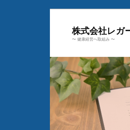
メ
イ
ン
株式会社レガ
コ
〜 健康経営へ取組み 〜
ン
テ
ン
ツ
へ
移
動