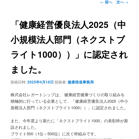
投
←
前へ
次へ
→
稿
ナ
ビ
「健康経営優良法人2025（中
ゲ
ー
小規模法人部門（ネクストブ
シ
ョ
ライト1000））」に認定され
ン
ました。
投稿日時:
2025年4月18日
投稿者:
健康推進事務局
株式会社レガートシップは、 健康経営健康づくりの取り組みを
積極的に行っている企業として、「健康経営優良法人2025（中小
規模法人部門（ネクストブライト1000））」に認定されました。
また、今年度より新たに「ネクストブライト1000」の表彰枠が新
設されました。
ブライト500（1位～500位）に次ぐ枠組みです。