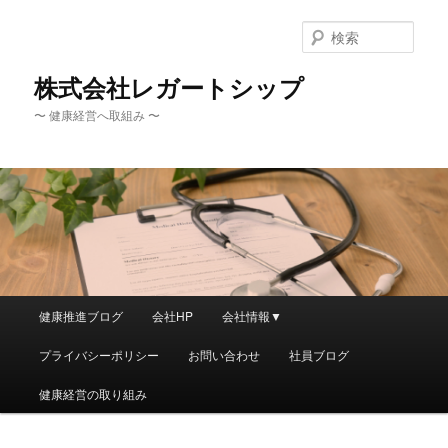
メ
イ
検
ン
索
コ
株式会社レガートシップ
ン
〜 健康経営へ取組み 〜
テ
ン
ツ
へ
移
動
メ
健康推進ブログ
会社HP
会社情報▼
イ
ン
プライバシーポリシー
お問い合わせ
社員ブログ
メ
ニ
健康経営の取り組み
ュ
ー