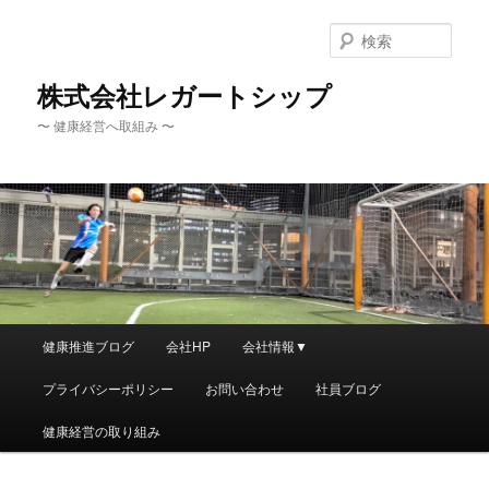
メ
イ
検
ン
索
コ
株式会社レガートシップ
ン
〜 健康経営へ取組み 〜
テ
ン
ツ
へ
移
動
メ
健康推進ブログ
会社HP
会社情報▼
イ
ン
プライバシーポリシー
お問い合わせ
社員ブログ
メ
ニ
健康経営の取り組み
ュ
ー