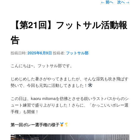
投
←
前へ
次へ
→
稿
ナ
ビ
【第21回】フットサル活動報
ゲ
ー
告
シ
ョ
投稿日時:
2025年6月9日
投稿者:
フットサル部
ン
こんにちは~。フットサル部です。
じめじめした暑さがやってきましたが、そんな湿気も吹き飛ばす
勢いで、今回も元気に活動してきました！
この日は、kaoru mitomaを彷彿とさせる鋭いラストパスからのシ
ュート練習で盛り上がりました！さらに、「かっこいいボレー選
手権」も開催！
第一回ボレー選手権の様子