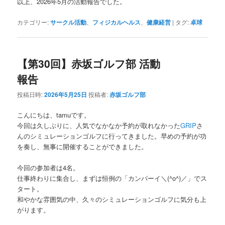
以上、2026年5月の活動報告でした。
カテゴリー:
サークル活動
、
フィジカルヘルス
、
健康経営
|
タグ:
卓球
【第30回】赤坂ゴルフ部 活動
報告
投稿日時:
2026年5月25日
投稿者:
赤坂ゴルフ部
こんにちは、tamuです。
今回は久しぶりに、人気でなかなか予約が取れなかった
GRIP
さ
んのシミュレーションゴルフに行ってきました。早めの予約が功
を奏し、無事に開催することができました。
今回の参加者は4名。
仕事終わりに集合し、まずは恒例の「カンパーイ＼(^o^)／」でス
タート。
和やかな雰囲気の中、久々のシミュレーションゴルフに気分も上
がります。