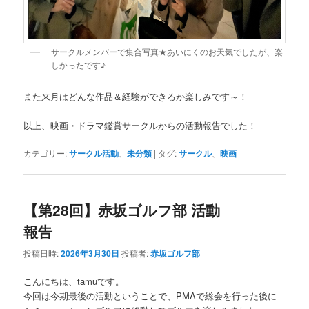
サークルメンバーで集合写真★あいにくのお天気でしたが、楽
しかったです♪
また来月はどんな作品＆経験ができるか楽しみです～！
以上、映画・ドラマ鑑賞サークルからの活動報告でした！
カテゴリー:
サークル活動
、
未分類
|
タグ:
サークル
、
映画
【第28回】赤坂ゴルフ部 活動
報告
投稿日時:
2026年3月30日
投稿者:
赤坂ゴルフ部
こんにちは、tamuです。
今回は今期最後の活動ということで、PMAで総会を行った後に