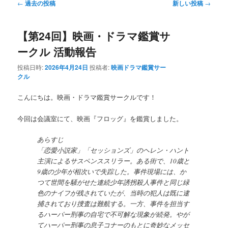
投
←
過去の投稿
新しい投稿
→
稿
ナ
【第24回】映画・ドラマ鑑賞サ
ビ
ゲ
ークル 活動報告
ー
シ
投稿日時:
2026年4月24日
投稿者:
映画ドラマ鑑賞サー
ョ
クル
ン
こんにちは。映画・ドラマ鑑賞サークルです！
今回は会議室にて、映画『フロッグ』を鑑賞しました。
あらすじ
「恋愛小説家」「セッションズ」のヘレン・ハント
主演によるサスペンススリラー。ある街で、10歳と
9歳の少年が相次いで失踪した。事件現場には、か
つて世間を騒がせた連続少年誘拐殺人事件と同じ緑
色のナイフが残されていたが、当時の犯人は既に逮
捕されており捜査は難航する。一方、事件を担当す
るハーパー刑事の自宅で不可解な現象が続発。やが
てハーパー刑事の息子コナーのもとに奇妙なメッセ