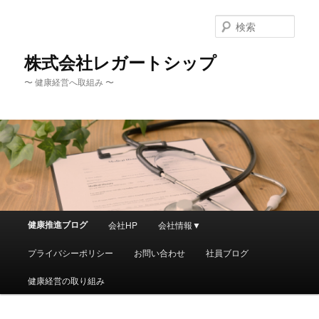
メ
サ
イ
ブ
検
ン
コ
索
コ
ン
株式会社レガートシップ
ン
テ
〜 健康経営へ取組み 〜
テ
ン
ン
ツ
ツ
へ
へ
移
移
動
動
メ
健康推進ブログ
会社HP
会社情報▼
イ
ン
プライバシーポリシー
お問い合わせ
社員ブログ
メ
ニ
健康経営の取り組み
ュ
ー