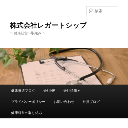
メ
サ
イ
ブ
検
ン
コ
索
コ
ン
株式会社レガートシップ
ン
テ
〜 健康経営へ取組み 〜
テ
ン
ン
ツ
ツ
へ
へ
移
移
動
動
メ
健康推進ブログ
会社HP
会社情報▼
イ
ン
プライバシーポリシー
お問い合わせ
社員ブログ
メ
ニ
健康経営の取り組み
ュ
ー