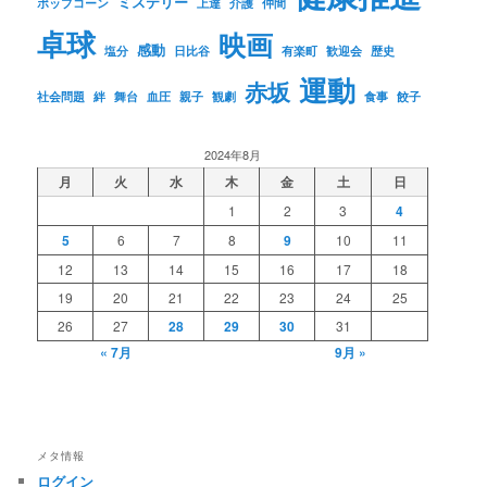
ミステリー
ポップコーン
上達
介護
仲間
卓球
映画
感動
塩分
日比谷
有楽町
歓迎会
歴史
運動
赤坂
社会問題
絆
舞台
血圧
親子
観劇
食事
餃子
2024年8月
月
火
水
木
金
土
日
1
2
3
4
5
6
7
8
9
10
11
12
13
14
15
16
17
18
19
20
21
22
23
24
25
26
27
28
29
30
31
« 7月
9月 »
メタ情報
ログイン