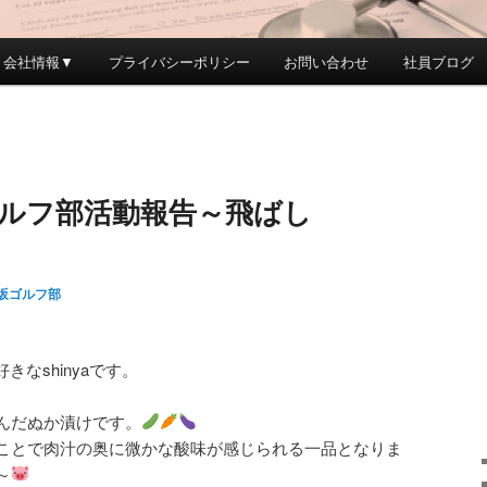
会社情報▼
プライバシーポリシー
お問い合わせ
社員ブログ
ゴルフ部活動報告～飛ばし
坂ゴルフ部
きなshinyaです。
んだぬか漬けです。
ことで肉汁の奥に微かな酸味が感じられる一品となりま
～