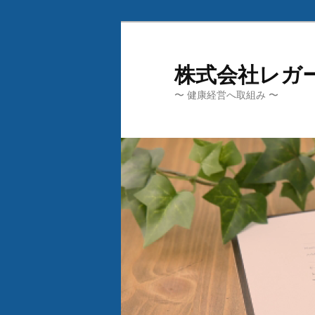
メ
サ
イ
ブ
ン
コ
株式会社レガ
コ
ン
〜 健康経営へ取組み 〜
ン
テ
テ
ン
ン
ツ
ツ
へ
へ
移
移
動
動