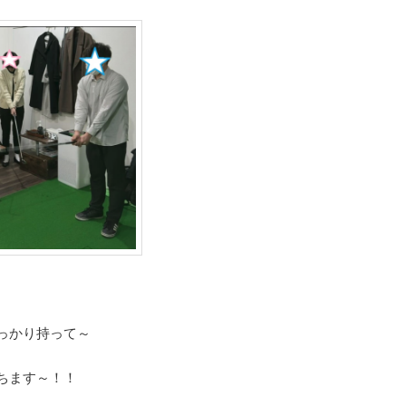
っかり持って～
ちます～！！