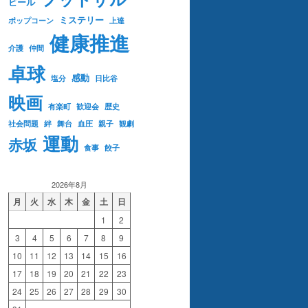
ビール
ミステリー
ポップコーン
上達
健康推進
介護
仲間
卓球
感動
塩分
日比谷
映画
有楽町
歓迎会
歴史
社会問題
絆
舞台
血圧
親子
観劇
運動
赤坂
食事
餃子
2026年8月
月
火
水
木
金
土
日
1
2
3
4
5
6
7
8
9
10
11
12
13
14
15
16
17
18
19
20
21
22
23
24
25
26
27
28
29
30