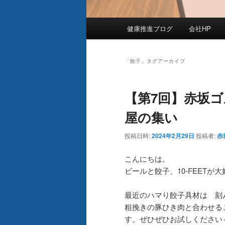
メ
健康推進ブログ
会社HP
イ
ン
メ
「
餃子
」タグアーカイブ
ニ
ュ
【第7回】赤坂
ー
屋の集い
投稿日時:
2024年2月29日
投稿者:
赤
こんにちは。
ビールと餃子、10-FEETが大好
最近のハマり餃子具材は 刻
粗挽きの豚ひき肉と合わせる
す。ぜひぜひお試しください