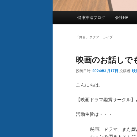
メ
健康推進ブログ
会社HP
イ
ン
メ
「
舞台
」タグアーカイブ
ニ
ュ
映画のお話しで
ー
投稿日時:
2024年1月17日
投稿者:
映
こんにちは。
【映画ドラマ鑑賞サークル】
活動主旨は・・・
映画、ドラマ、また舞
ションを図るとともに