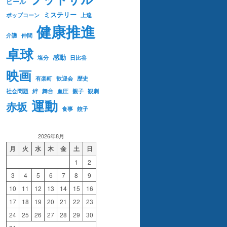
ビール
ミステリー
ポップコーン
上達
健康推進
介護
仲間
卓球
感動
塩分
日比谷
映画
有楽町
歓迎会
歴史
社会問題
絆
舞台
血圧
親子
観劇
運動
赤坂
食事
餃子
2026年8月
月
火
水
木
金
土
日
1
2
3
4
5
6
7
8
9
10
11
12
13
14
15
16
17
18
19
20
21
22
23
24
25
26
27
28
29
30