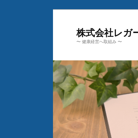
メ
サ
イ
ブ
ン
コ
株式会社レガ
コ
ン
〜 健康経営へ取組み 〜
ン
テ
テ
ン
ン
ツ
ツ
へ
へ
移
移
動
動