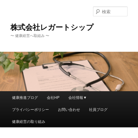
メ
サ
イ
ブ
検
ン
コ
索
コ
ン
株式会社レガートシップ
ン
テ
〜 健康経営へ取組み 〜
テ
ン
ン
ツ
ツ
へ
へ
移
移
動
動
メ
健康推進ブログ
会社HP
会社情報▼
イ
ン
プライバシーポリシー
お問い合わせ
社員ブログ
メ
ニ
健康経営の取り組み
ュ
ー