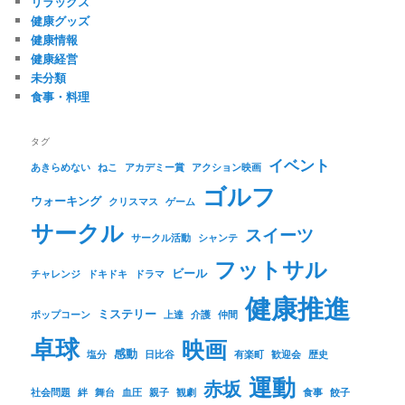
リラックス
健康グッズ
健康情報
健康経営
未分類
食事・料理
タグ
イベント
あきらめない
ねこ
アカデミー賞
アクション映画
ゴルフ
ウォーキング
クリスマス
ゲーム
サークル
スイーツ
サークル活動
シャンテ
フットサル
ビール
チャレンジ
ドキドキ
ドラマ
健康推進
ミステリー
ポップコーン
上達
介護
仲間
卓球
映画
感動
塩分
日比谷
有楽町
歓迎会
歴史
運動
赤坂
社会問題
絆
舞台
血圧
親子
観劇
食事
餃子