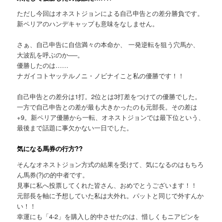
ただし今回はオネストジョンによる自己申告との差分勝負です。
新ペリアのハンデキャップも意味をなしません。
さぁ、自己申告に自信満々の本命か、 一発逆転を狙う穴馬か、
大波乱を呼ぶのか──。
優勝したのは……
ナガイコトヤッテルノニ・ノビナイこと私の優勝です！！
自己申告との差分は1打。2位とは3打差をつけての優勝でした。
一方で自己申告との差が最も大きかったのも元部長。その差は
+9。新ペリア優勝から一転、オネストジョンでは最下位という、
最後まで話題に事欠かない一日でした。
気になる馬券の行方??
そんなオネストジョン方式の結果を受けて、気になるのはもちろ
ん馬券(?)の的中者です。
見事に私へ投票してくれた皆さん、おめでとうございます！！
元部長を軸に予想していた私は大外れ。パットと同じで外すんか
い！！
幸運にも「4-2」を購入し的中させたのは、惜しくもニアピンを