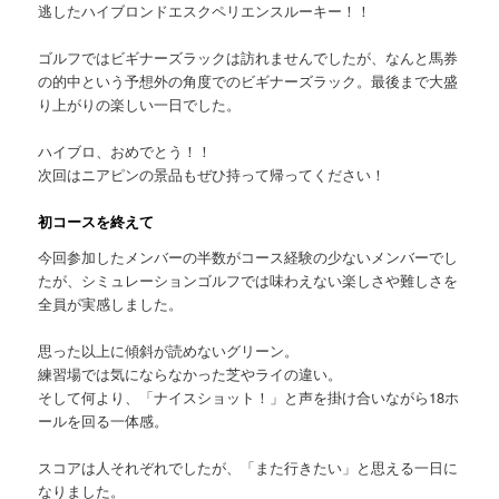
逃したハイブロンドエスクペリエンスルーキー！！
ゴルフではビギナーズラックは訪れませんでしたが、なんと馬券
の的中という予想外の角度でのビギナーズラック。最後まで大盛
り上がりの楽しい一日でした。
ハイブロ、おめでとう！！
次回はニアピンの景品もぜひ持って帰ってください！
初コースを終えて
今回参加したメンバーの半数がコース経験の少ないメンバーでし
たが、シミュレーションゴルフでは味わえない楽しさや難しさを
全員が実感しました。
思った以上に傾斜が読めないグリーン。
練習場では気にならなかった芝やライの違い。
そして何より、「ナイスショット！」と声を掛け合いながら18ホ
ールを回る一体感。
スコアは人それぞれでしたが、「また行きたい」と思える一日に
なりました。