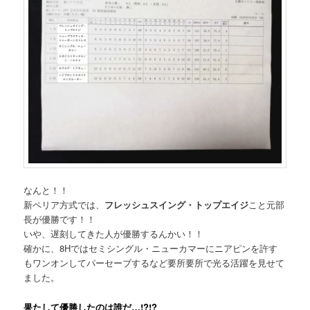
なんと！！
新ペリア方式では、
フレッシュスイング・トップエイジ
こと元部
長が優勝です！！
いや、遅刻してきた人が優勝するんかい！！
確かに、8Hではセミシングル・ニューカマーにニアピンを許す
もワンオンしてパーセーブするなど要所要所で光る活躍を見せて
ました。
果たして優勝したのは誰だ…!?!?