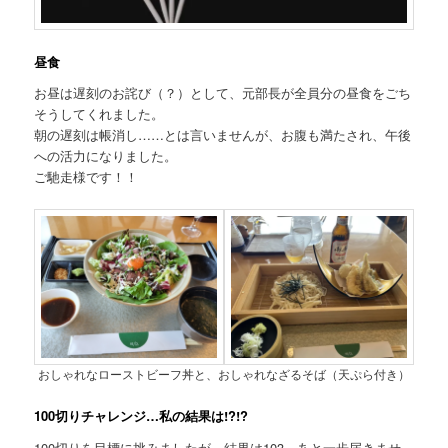
昼食
お昼は遅刻のお詫び（？）として、元部長が全員分の昼食をごち
そうしてくれました。
朝の遅刻は帳消し……とは言いませんが、お腹も満たされ、午後
への活力になりました。
ご馳走様です！！
おしゃれなローストビーフ丼と、おしゃれなざるそば（天ぷら付き）
100切りチャレンジ…私の結果は!?!?
100切りを目標に挑みましたが、結果は103。あと一歩届きませ