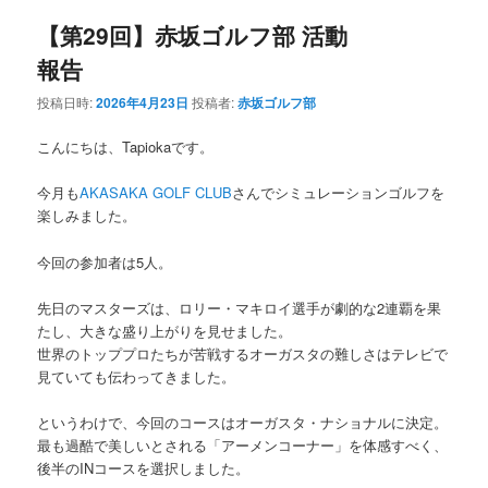
【第29回】赤坂ゴルフ部 活動
報告
投稿日時:
2026年4月23日
投稿者:
赤坂ゴルフ部
こんにちは、Tapiokaです。
今月も
AKASAKA GOLF CLUB
さんでシミュレーションゴルフを
楽しみました。
今回の参加者は5人。
先日のマスターズは、ロリー・マキロイ選手が劇的な2連覇を果
たし、大きな盛り上がりを見せました。
世界のトッププロたちが苦戦するオーガスタの難しさはテレビで
見ていても伝わってきました。
というわけで、今回のコースはオーガスタ・ナショナルに決定。
最も過酷で美しいとされる「アーメンコーナー」を体感すべく、
後半のINコースを選択しました。