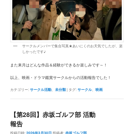
サークルメンバーで集合写真★あいにくのお天気でしたが、楽
しかったです♪
また来月はどんな作品＆経験ができるか楽しみです～！
以上、映画・ドラマ鑑賞サークルからの活動報告でした！
カテゴリー:
サークル活動
、
未分類
|
タグ:
サークル
、
映画
【第28回】赤坂ゴルフ部 活動
報告
投稿日時:
2026年3月30日
投稿者:
赤坂ゴルフ部