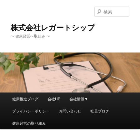
メ
サ
イ
ブ
検
ン
コ
索
コ
ン
株式会社レガートシップ
ン
テ
〜 健康経営へ取組み 〜
テ
ン
ン
ツ
ツ
へ
へ
移
移
動
動
メ
健康推進ブログ
会社HP
会社情報▼
イ
ン
プライバシーポリシー
お問い合わせ
社員ブログ
メ
ニ
健康経営の取り組み
ュ
ー