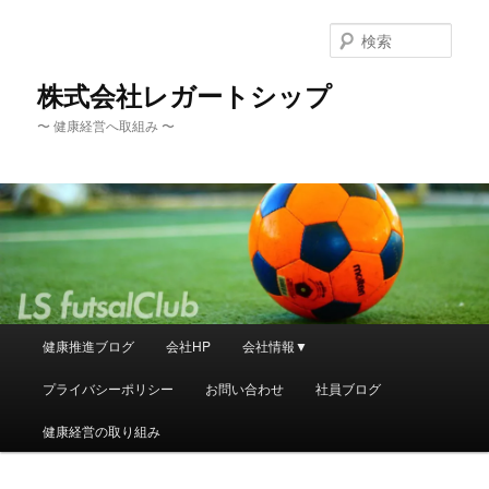
メ
イ
検
ン
索
コ
株式会社レガートシップ
ン
〜 健康経営へ取組み 〜
テ
ン
ツ
へ
移
動
メ
健康推進ブログ
会社HP
会社情報▼
イ
ン
プライバシーポリシー
お問い合わせ
社員ブログ
メ
ニ
健康経営の取り組み
ュ
ー