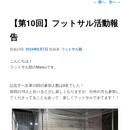
投
←
前へ
次へ
→
稿
ナ
ビ
【第10回】フットサル活動報
ゲ
ー
告
シ
ョ
投稿日時:
2024年6月7日
投稿者:
フットサル部
ン
こんにちは！
フットサル部のMatsuです。
記念すべき第10回の参加人数は9名でした！
前回の15人と比べると少し寂しくなりますが、社外の方も参加し
てくださってることもあって、楽しくフットサルできてます！！