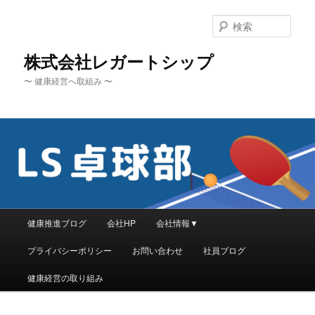
メ
イ
検
ン
索
コ
株式会社レガートシップ
ン
〜 健康経営へ取組み 〜
テ
ン
ツ
へ
移
動
メ
健康推進ブログ
会社HP
会社情報▼
イ
ン
プライバシーポリシー
お問い合わせ
社員ブログ
メ
ニ
健康経営の取り組み
ュ
ー