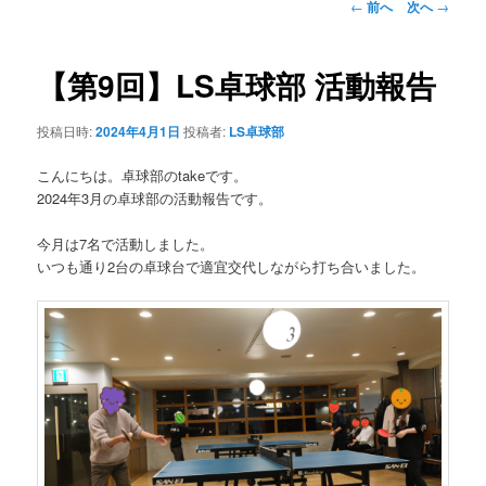
投
←
前へ
次へ
→
稿
ナ
ビ
【第9回】LS卓球部 活動報告
ゲ
ー
投稿日時:
2024年4月1日
投稿者:
LS卓球部
シ
ョ
こんにちは。卓球部のtakeです。
ン
2024年3月の卓球部の活動報告です。
今月は7名で活動しました。
いつも通り2台の卓球台で適宜交代しながら打ち合いました。