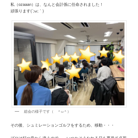
私（ozaaan）は、なんと会計係に任命されました！
頑張ります(´;ω;｀)
総会の様子です（ ＾ω＾）
その後、シュミレーションゴルフをするため、移動・・・
プロは打つ音から違うので、、いつかそうなれる日を夢見て必死