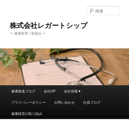
メ
イ
検
ン
索
コ
株式会社レガートシップ
ン
〜 健康経営へ取組み 〜
テ
ン
ツ
へ
移
動
メ
健康推進ブログ
会社HP
会社情報▼
イ
ン
プライバシーポリシー
お問い合わせ
社員ブログ
メ
ニ
健康経営の取り組み
ュ
ー