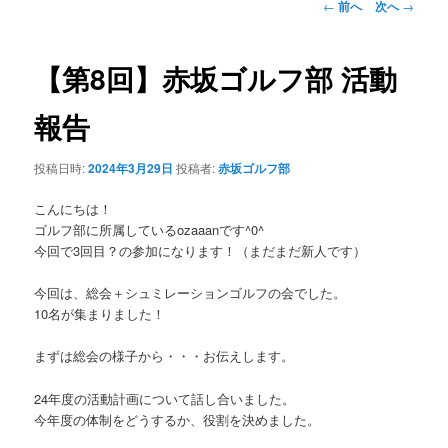
投
←
前へ
次へ
→
稿
ナ
ビ
【第8回】赤坂ゴルフ部 活動
ゲ
ー
報告
シ
ョ
投稿日時:
2024年3月29日
投稿者:
赤坂ゴルフ部
ン
こんにちは！
ゴルフ部に所属しているozaaanです^0^
今回で3回目？の参加になります！（まだまだ新人です）
今回は、総会＋シュミレーションゴルフの会でした。
10名が集まりました！
まずは総会の様子から・・・お伝えします。
24年度の活動計画について話し合いました。
今年度の体制をどうするか、役割を決めました。