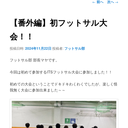
投
←
前へ
次へ
→
稿
ナ
ビ
【番外編】初フットサル大
ゲ
ー
会！！
シ
ョ
投稿日時:
2024年11月22日
投稿者:
フットサル部
ン
フットサル部 部長マヤです。
今回は初めて参加するITSフットサル大会に参加しました！！
初めての大会ということでドキドキわくわくでしたが、楽しく怪
我無く大会に参加出来ました～～