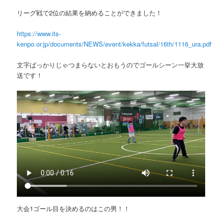
リーグ戦で2位の結果を納めることができました！
https://www.its-
kenpo.or.jp/documents/NEWS/event/kekka/futsal/16th/1116_ura.pdf
文字ばっかりじゃつまらないとおもうのでゴールシーン一挙大放
送です！
大会1ゴール目を決めるのはこの男！！