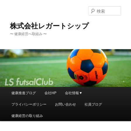
メ
イ
検
ン
索
コ
株式会社レガートシップ
ン
〜 健康経営へ取組み 〜
テ
ン
ツ
へ
移
動
メ
健康推進ブログ
会社HP
会社情報▼
イ
ン
プライバシーポリシー
お問い合わせ
社員ブログ
メ
ニ
健康経営の取り組み
ュ
ー