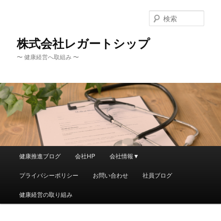
メ
イ
検
ン
索
コ
株式会社レガートシップ
ン
〜 健康経営へ取組み 〜
テ
ン
ツ
へ
移
動
メ
健康推進ブログ
会社HP
会社情報▼
イ
ン
プライバシーポリシー
お問い合わせ
社員ブログ
メ
ニ
健康経営の取り組み
ュ
ー