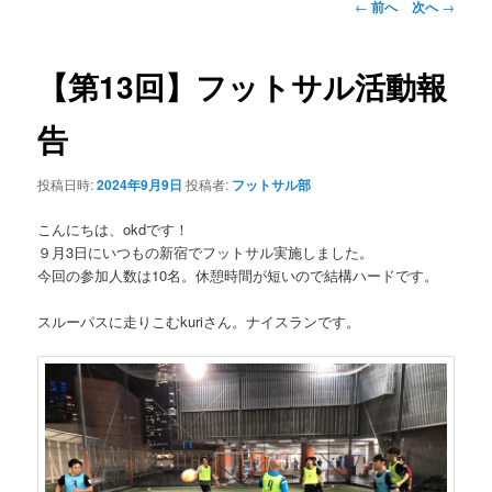
投
←
前へ
次へ
→
稿
ナ
ビ
【第13回】フットサル活動報
ゲ
ー
告
シ
ョ
投稿日時:
2024年9月9日
投稿者:
フットサル部
ン
こんにちは、okdです！
９月3日にいつもの新宿でフットサル実施しました。
今回の参加人数は10名。休憩時間が短いので結構ハードです。
スルーパスに走りこむkuriさん。ナイスランです。