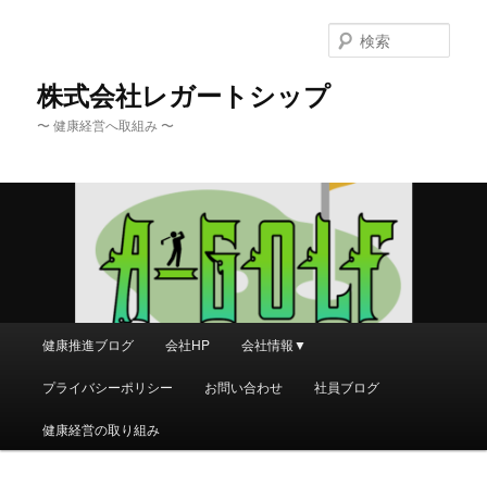
メ
イ
検
ン
索
コ
株式会社レガートシップ
ン
〜 健康経営へ取組み 〜
テ
ン
ツ
へ
移
動
メ
健康推進ブログ
会社HP
会社情報▼
イ
ン
プライバシーポリシー
お問い合わせ
社員ブログ
メ
ニ
健康経営の取り組み
ュ
ー