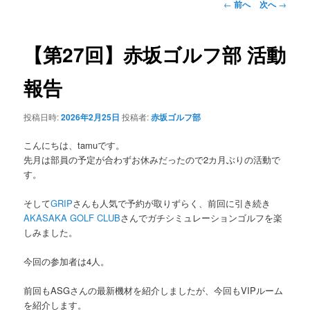
投
←
前へ
次へ
→
稿
ナ
ビ
【第27回】赤坂ゴルフ部 活動
ゲ
ー
報告
シ
ョ
投稿日時:
2026年2月25日
投稿者:
赤坂ゴルフ部
ン
こんにちは、tamuです。
先月は部員の予定が合わずお休みだったので2カ月ぶりの活動で
す。
そして
GRIP
さんも人気で予約が取りずらく、前回に引き続き
AKASAKA GOLF CLUB
さんでガチシミュレーションゴルフを楽
しみました。
今回の参加者は4人。
前回もASGさんの最新機材を紹介しましたが、今回もVIPルーム
を紹介します。