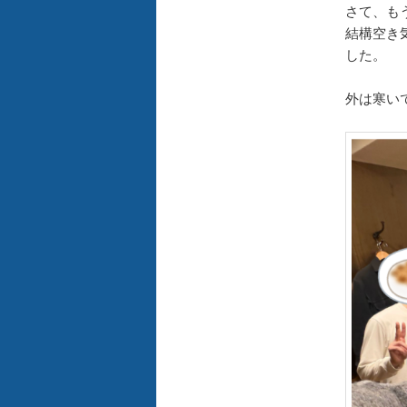
さて、も
結構空き
した。
外は寒い