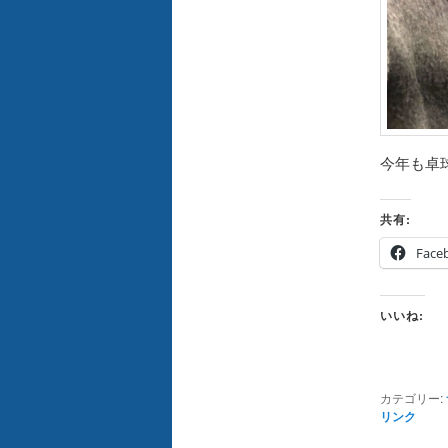
今年も卓
共有:
Face
いいね:
カテゴリー:
リンク