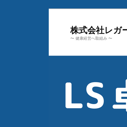
メ
イ
ン
株式会社レガ
コ
〜 健康経営へ取組み 〜
ン
テ
ン
ツ
へ
移
動