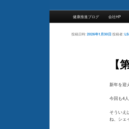
メ
健康推進ブログ
会社HP
イ
ン
メ
投稿日時:
2026年1月30日
投稿者:
L
ニ
ュ
ー
【第
新年を迎
今回も4
そういえ
ね、シェ