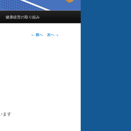
健康経営の取り組み
投
←
前へ
次へ
→
稿
ナ
ビ
ゲ
ー
シ
ョ
ン
います