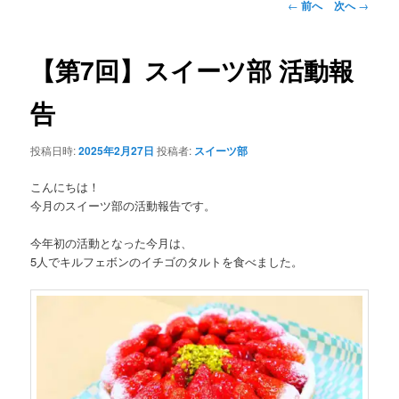
投
←
前へ
次へ
→
稿
ナ
ビ
【第7回】スイーツ部 活動報
ゲ
ー
告
シ
ョ
投稿日時:
2025年2月27日
投稿者:
スイーツ部
ン
こんにちは！
今月のスイーツ部の活動報告です。
今年初の活動となった今月は、
5人でキルフェボンのイチゴのタルトを食べました。