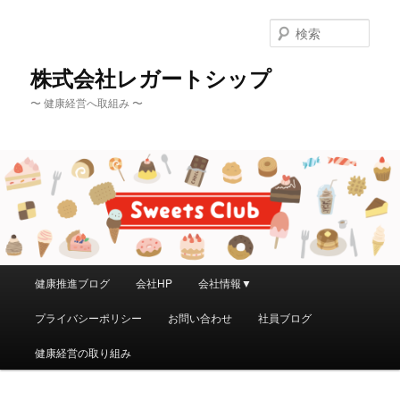
メ
イ
検
ン
索
コ
株式会社レガートシップ
ン
〜 健康経営へ取組み 〜
テ
ン
ツ
へ
移
動
メ
健康推進ブログ
会社HP
会社情報▼
イ
ン
プライバシーポリシー
お問い合わせ
社員ブログ
メ
ニ
健康経営の取り組み
ュ
ー