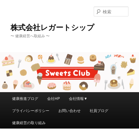
メ
イ
検
ン
索
コ
株式会社レガートシップ
ン
〜 健康経営へ取組み 〜
テ
ン
ツ
へ
移
動
メ
健康推進ブログ
会社HP
会社情報▼
イ
ン
プライバシーポリシー
お問い合わせ
社員ブログ
メ
ニ
健康経営の取り組み
ュ
ー