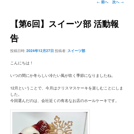
投
←
前へ
次へ
→
稿
ナ
ビ
【第6回】スイーツ部 活動報
ゲ
ー
告
シ
ョ
投稿日時:
2024年12月27日
投稿者:
スイーツ部
ン
こんにちは！
いつの間にか冬らしい冷たい風が吹く季節になりましたね。
12月ということで、今月はクリスマスケーキを楽しむことにしま
した。
今回選んだのは、会社近くの有名なお店のホールケーキです。