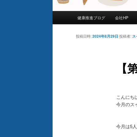
メ
健康推進ブログ
会社HP
イ
ン
メ
投稿日時:
2024年8月29日
投稿者:
ス
ニ
ュ
ー
【第
こんにち
今月のス
今月は5