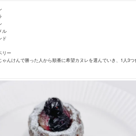
ン
ラ
ン
メル
ンド
ベリー
じゃんけんで勝った人から順番に希望カヌレを選んでいき、1人3つ