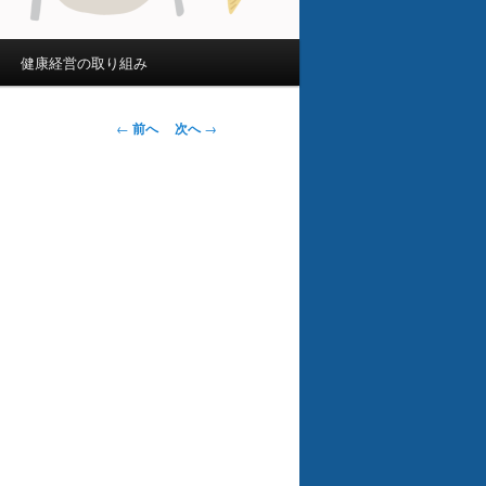
健康経営の取り組み
投
←
前へ
次へ
→
稿
ナ
ビ
ゲ
ー
シ
ョ
ン