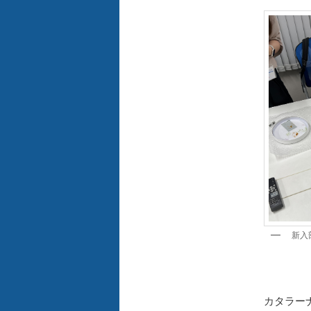
新入
カタラー