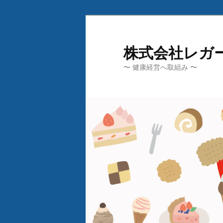
メ
イ
ン
株式会社レガ
コ
〜 健康経営へ取組み 〜
ン
テ
ン
ツ
へ
移
動