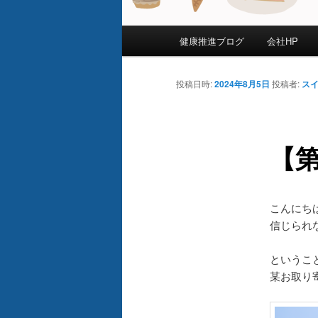
メ
健康推進ブログ
会社HP
イ
ン
メ
投稿日時:
2024年8月5日
投稿者:
ス
ニ
ュ
ー
【第
こんにち
信じられ
というこ
某お取り