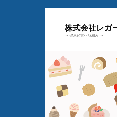
メ
イ
ン
株式会社レガ
コ
〜 健康経営へ取組み 〜
ン
テ
ン
ツ
へ
移
動