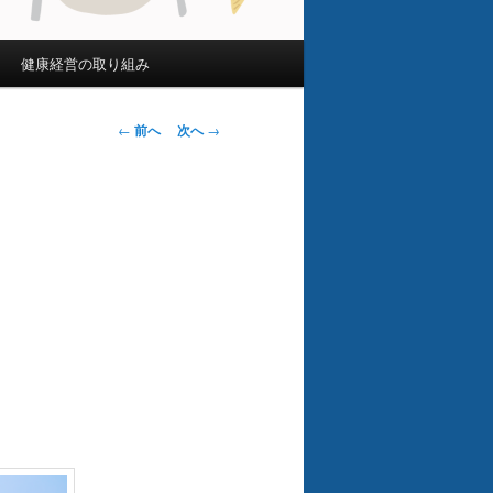
健康経営の取り組み
投
←
前へ
次へ
→
稿
ナ
ビ
ゲ
ー
シ
ョ
ン