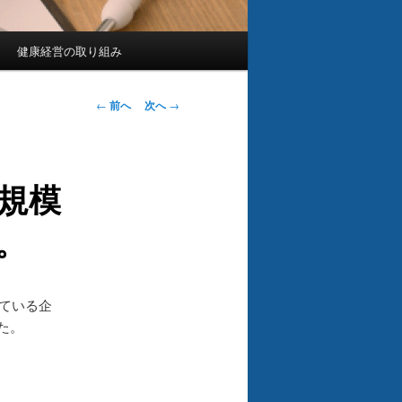
健康経営の取り組み
投
←
前へ
次へ
→
稿
ナ
ビ
小規模
ゲ
ー
。
シ
ョ
ン
ている企
た。