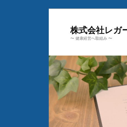
メ
イ
ン
株式会社レガ
コ
〜 健康経営へ取組み 〜
ン
テ
ン
ツ
へ
移
動