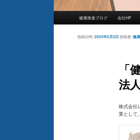
メ
健康推進ブログ
会社HP
イ
ン
メ
投稿日時:
2024年5月2日
投稿者:
健
ニ
ュ
ー
「健
法
株式会社
業として