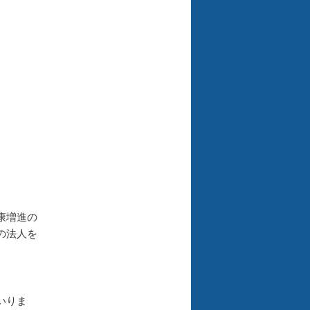
康増進の
の法人を
いりま